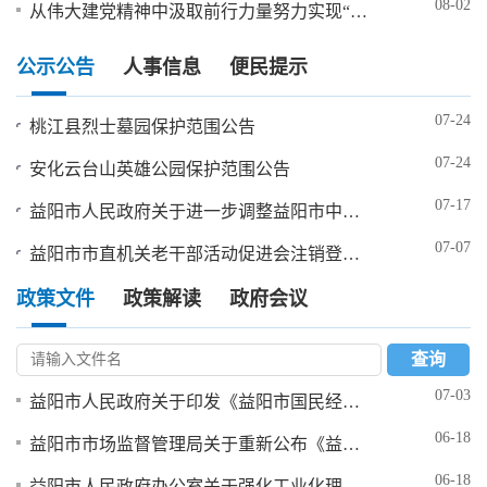
08-02
从伟大建党精神中汲取前行力量努力实现“十五五”良好开局
公示公告
人事信息
便民提示
07-24
桃江县烈士墓园保护范围公告
07-24
安化云台山英雄公园保护范围公告
07-17
益阳市人民政府关于进一步调整益阳市中心城区货运车辆禁止通行限制通行措施的通告
07-07
益阳市市直机关老干部活动促进会注销登记债权债务申报登记公告
政策文件
政策解读
政府会议
查询
07-03
益阳市人民政府关于印发《益阳市国民经济和社会发展第十五个五年规划纲要》的通知
06-18
益阳市市场监督管理局关于重新公布《益阳市食品生产加工小作坊禁止生产加工的食品品种目录》的通告
06-18
益阳市人民政府办公室关于强化工业化理念产业化思维推动现代农业产业高质量发展的实施意见