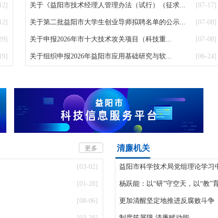
12]
关于《益阳市技术经理人管理办法（试行）（征求...
[07-17]
12]
关于第二批益阳市大学生创业导师拟聘名单的公示...
[07-08]
29]
关于申报2026年市十大技术攻关项目（科技重...
[07-08]
19]
关于组织申报2026年益阳市应用基础研究与软...
[06-24]
清廉机关
更多
[03-02]
益阳市科学技术局党组理论学习中心
[01-28]
杨跃能：以“研”守空天，以“教”
[08-06]
更加清醒坚定地推进反腐败斗争
[03-28]
制度筑屏障 清廉赋动能​