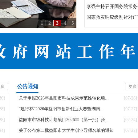
李强主持召开国务院常务
国家救灾响应级别针对广西
1
2
3
4
5
公告通知
更多
更多
30]
关于申报2026年益阳市科技成果示范性转化项...
[07-28]
28]
“建行杯”2026年益阳市创新创业大赛暨湖南...
[07-27]
28]
益阳市市级科技计划项目2026年（第一批）验...
[07-24]
24]
关于公布第二批益阳市大学生创业导师名单的通知
[07-22]