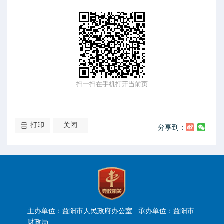
扫一扫在手机打开当前页
打印
关闭
分享到：
主办单位：益阳市人民政府办公室 承办单位：益阳市
财政局