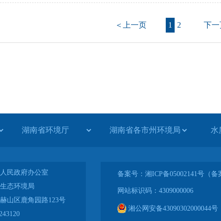
＜上一页
1
2
下一
水
人民政府办公室
备案号：湘ICP备05002141号
生态环境局
网站标识码：4309000006
赫山区鹿角园路123号
湘公网安备43090302000044号
43120