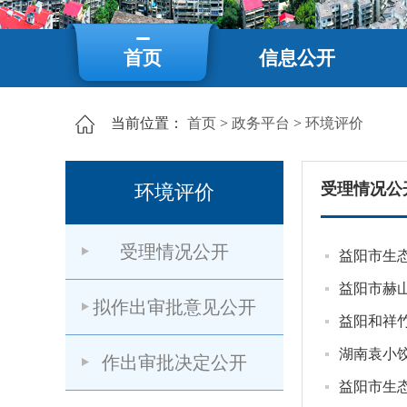
首页
信息公开
当前位置：
首页
>
政务平台
>
环境评价
受理情况公
环境评价
受理情况公开
益阳市赫
拟作出审批意见公开
益阳和祥
湖南袁小
作出审批决定公开