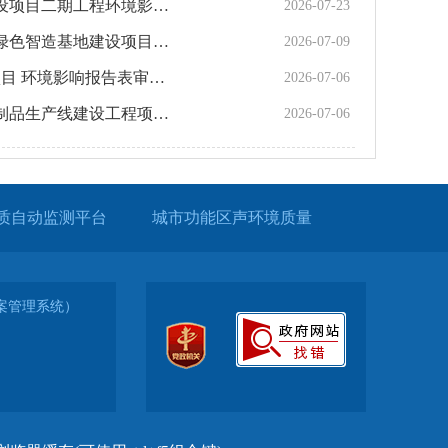
益阳市生态环境局 关于益阳阳光电子科技有限公司生产基地标准化厂房建设项目二期工程环境影响 报告表审批决定的公告
2026-07-23
益阳市生态环境局 关于湖南宏晨制药有限公司高端生物医药原料及中间体绿色智造基地建设项目环境影响报告书审批决定公开
2026-07-09
益阳市生态环境局 关于益阳新通电子有限公司 年产7.6亿只铝电解电容器项目 环境影响报告表审批决定的公告
2026-07-06
益阳市生态环境局 关于湖南拓戈环保科技有限公司湖南拓戈环保科技橡胶制品生产线建设工程项目 环境影响报告表审批决定公告
2026-07-06
质自动监测平台
城市功能区声环境质量
（备案管理系统）