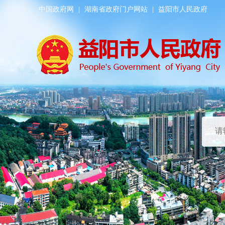
中国政府网
|
湖南省政府门户网站
|
益阳市人民政府