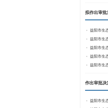
拟作出审批
益阳市生
作出审批决