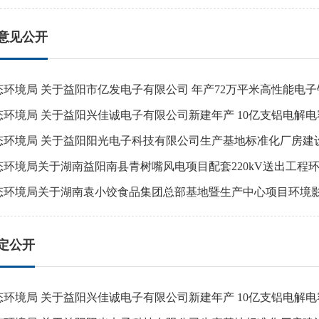
意见公开
态环境局关于湖南袁小饺食品集团总部基地暨生产中心项目环境
定公开