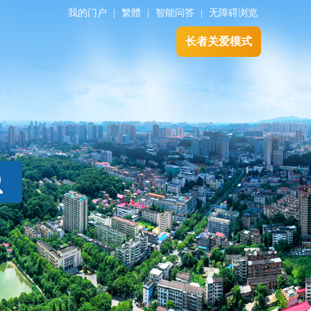
我的门户
|
繁體
|
智能问答
|
无障碍浏览
长者关爱模式