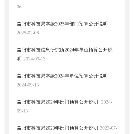
06
益阳市科技局本级2025年部门预算公开说明
2025-02-06
益阳市科技信息研究所2024年单位预算公开说
明
2024-09-13
益阳市科技局本级2024年单位预算公开说明
2024-09-13
益阳市科技局2024年部门预算公开说明
2024-
09-13
益阳市科技局2023年部门预算公开说明
2023-07-