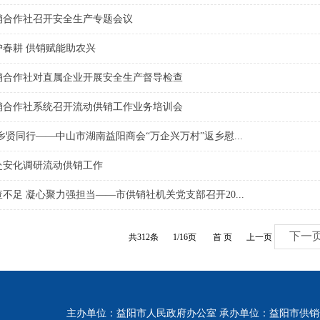
销合作社召开安全生产专题会议
护春耕 供销赋能助农兴
销合作社对直属企业开展安全生产督导检查
销合作社系统召开流动供销工作业务培训会
乡贤同行——中山市湖南益阳商会“万企兴万村”返乡慰...
赴安化调研流动供销工作
不足 凝心聚力强担当——市供销社机关党支部召开20...
下一
共312条
1/16页
首 页
上一页
主办单位：益阳市人民政府办公室 承办单位：益阳市供