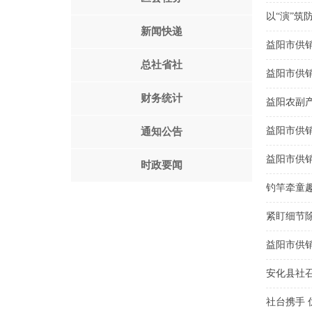
以“演”筑
新闻快递
益阳市供销
总社省社
益阳市供
财务统计
益阳农副
益阳市供
通知公告
益阳市供
时政要闻
钓竿牵童趣
紧盯细节除
益阳市供
安化县社召
社台携手