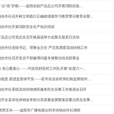
防 以“练”护航——益阳农副产品总公司开展消防应急...
合作社召开树立和践行正确政绩观学习教育警示教育会暨...
销合作社开展消防安全生产知识培训
产品总公司党总支召开换届选举大会暨主题党日活动
销合作社党组书记、理事会主任 严文凯调度流动供销工作
销合作社召开党员干部赌博问题专项整治动员部署会
 党心暖童心 ——均安垸村驻村工作队开展“欢度六一...
隐患 跟进监督保平安——驻市农业农村局纪检监察组对...
销合作社系统流动供销便民服务民生实事工作推进会召开
开全县深化供销改革助力高质量发展暨落实重点民生实事...
 优势互补——益阳市广播电视台到市供销合作社调研