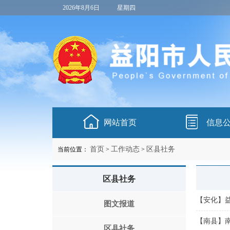
2026年8月6日
星期四
网站首页
信息
首页
工作动态
区县社务
当前位置：
>
>
区县社务
【安化】益
图文报道
【南县】南
区县社务