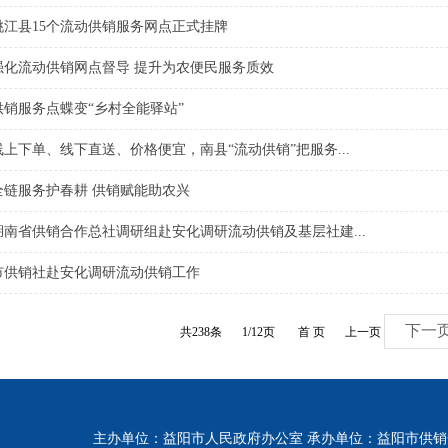
桃江县15个流动供销服务网点正式挂牌
强化流动供销网点督导 提升为农便民服务质效
销服务点蝶变“乡村全能驿站”
上下单、线下直送、价格便宜，南县“流动供销”把服务...
全链服务护春耕 供销赋能助农兴
南省供销合作总社调研组赴安化调研流动供销及基层社建...
市供销社赴安化调研流动供销工作
下一
共238条
1/12页
首 页
上一页
主办单位：益阳市人民政府办公室 承办单位：益阳市供