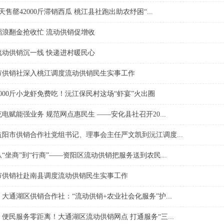
天售罄42000斤滞销西瓜 桃江县社跑出助农纾困“...
稻浪翻金抢收忙 流动供销促增收
流动供销沉一线 快递进村暖民心
市供销社深入桃江调度流动供销民生实事工作
000斤小龙虾免费吃！沅江保民村这场“虾宴”火出圈
电赋能强业务 规范网点惠民生 ——安化县社召开20...
阳市供销合作社党组书记、理事会主任严文凯到沅江调度...
“坐商”到“行商”——资阳区流动供销把服务送到农民...
市供销社赴南县调度流动供销民生实事工作
大通湖区供销合作社：“流动供销+农业社会化服务”护...
便民服务零距离！大通湖区流动供销网点 打通服务“三...