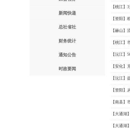
【桃江】3
新闻快递
【资阳】
总社省社
【赫山】
财务统计
【桃江】
【沅江】5
通知公告
【安化】充
时政要闻
【沅江】益
【资阳】从
【南县】
【大通湖】
【大通湖】