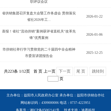
职评议会议
省供销集团召开复盘大会暨工作务虚会 贯彻落实
2026-01-22
省社2026年工...
喜报！省社“流动供销”案例获评省直机关“改革先
2026-01-06
锋”优秀案例
市供销社举行学习贯彻党的二十届四中全会精神
2025-12-25
市委宣讲团报告会
共223条
1/12页
首 页
上一页
下一页
尾 页
跳转到
页
主办单位：益阳市人民政府办公室 承办单位：益阳市供销合作社
网站标识码：4309000006 电话：0737-4223951
备案号：湘ICP备05002141号
技术支持：迪赛科技