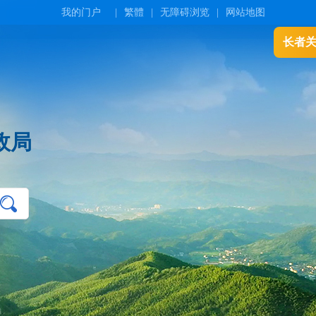
我的门户
|
繁體
|
无障碍浏览
|
网站地图
长者
政局