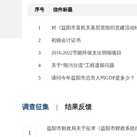
序号
信件标题
1
2
初级会计证书
3
2016-2022节能环保支出明细项目
4
关于“雨污分流”工程遗留问题
5
请问今年益阳市总市人均GDP是多少？
6
补贴公务员读在职研究生的政策还在实
7
档案管理解决方式
调查征集
|
结果反馈
8
初级会计审核
9
初级审核名单
1