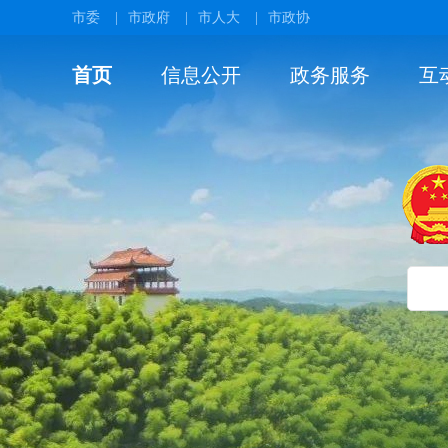
市委
|
市政府
|
市人大
|
市政协
首页
信息公开
政务服务
互