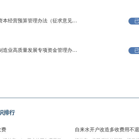
益阳市财政局
已处理
益阳市财政局关于征求《益阳市市级国有资本经营预算管理办法（征求意见稿）》意见的公告
益阳市财政局关于征求《益阳市推进先进制造业高质量发展专项资金管理办法（修订）（征求意见稿）》意见的公告
识排行
收费
自来水开户改造多收费用不