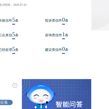
统计时间：2026-07-01
5
0
有效信件
条
投诉类信件
条
5
1
公众来信
条
咨询类信件
条
5
0
已经处理
条
建议类信件
条
已征集
4