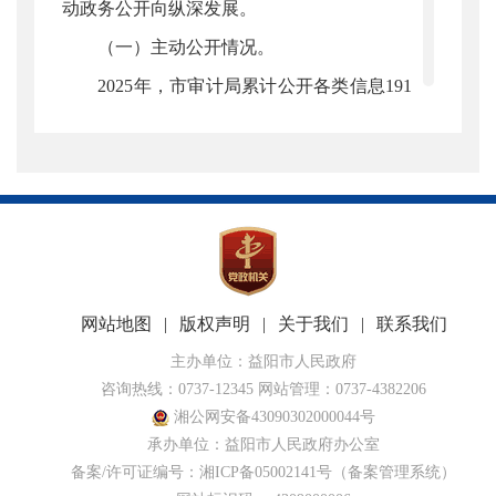
动政务公开向纵深发展。
（一）主动公开情况。
2025年，市审计局累计公开各类信息191
条。其中，通过湖南日报、新湖南客户端等
媒体发布公开信息89条，在本局官网发布
市、县审计动态58条，审计结果公告2条、通
知公告9条、计划规划1条、法规文件2条、政
策解读4条、人事信息5条、学习宣传贯彻党
的二十大精神专栏4条、财政信息3条、结果
网站地图
|
版权声明
|
关于我们
|
联系我们
反馈3条、以案释法2条、其他9条。
主办单位：益阳市人民政府
咨询热线：0737-12345 网站管理：0737-4382206
（二）依申请公开情况。
湘公网安备43090302000044号
2025年，本单位未收到政府信息公开申
承办单位：益阳市人民政府办公室
请。
备案/许可证编号：
湘ICP备05002141号
（备案管理系统）