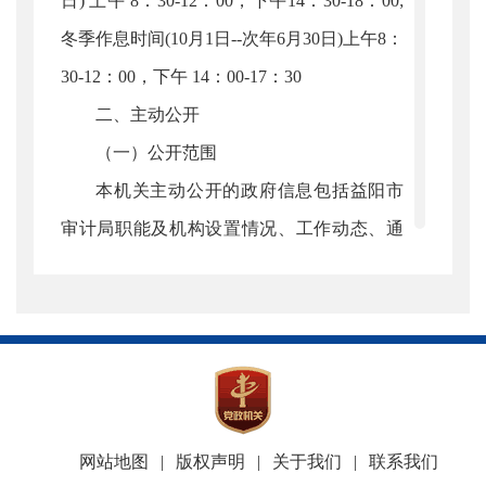
日) 上午 8：30-12：00，下午14：30-18：00;
冬季作息时间(10月1日--次年6月30日)上午8：
30-12：00，下午 14：00-17：30
二、主动公开
（一）公开范围
本机关主动公开的政府信息包括益阳市
审计局职能及机构设置情况、工作动态、通
知公告、政策法规等方面。具体内容详见
《益阳市审计局政府信息公开目录》。
（二）公开形式
本机关主动公开的政府信息主要在益阳
市审计局门户网站上公开。此外，还通过新
闻发布会以及报刊、广播、电视、微博微信
网站地图
|
版权声明
|
关于我们
|
联系我们