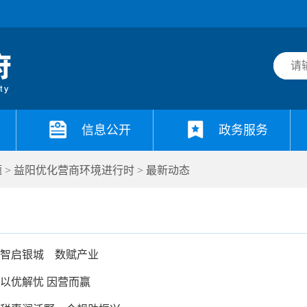
信息公开
政务服务
题
>
益阳优化营商环境进行时
>
最新动态
智启银城 数赋产业
以优解忧 因营而赢