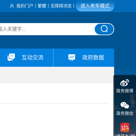
进入老年模式
我的门户
丨
繁體
丨
无障碍浏览
丨
互动交流
政府数据
政务微博
政务微信