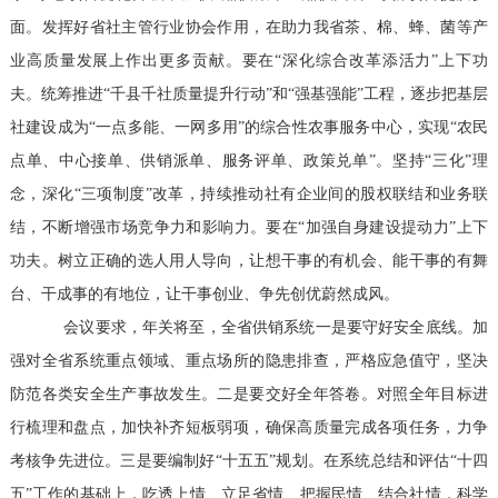
面。发挥好省社主管行业协会作用，在助力我省茶、棉、蜂、菌等产
业高质量发展上作出更多贡献。要在“深化综合改革添活力”上下功
夫。统筹推进“千县千社质量提升行动”和“强基强能”工程，逐步把基层
社建设成为“一点多能、一网多用”的综合性农事服务中心，实现“农民
点单、中心接单、供销派单、服务评单、政策兑单”。坚持“三化”理
念，深化“三项制度”改革，持续推动社有企业间的股权联结和业务联
结，不断增强市场竞争力和影响力。要在“加强自身建设提动力”上下
功夫。树立正确的选人用人导向，让想干事的有机会、能干事的有舞
台、干成事的有地位，让干事创业、争先创优蔚然成风。
会议要求，年关将至，全省供销系统一是要守好安全底线。加
强对全省系统重点领域、重点场所的隐患排查，严格应急值守，坚决
防范各类安全生产事故发生。二是要交好全年答卷。对照全年目标进
行梳理和盘点，加快补齐短板弱项，确保高质量完成各项任务，力争
考核争先进位。三是要编制好“十五五”规划。在系统总结和评估“十四
五”工作的基础上，吃透上情、立足省情、把握民情、结合社情，科学