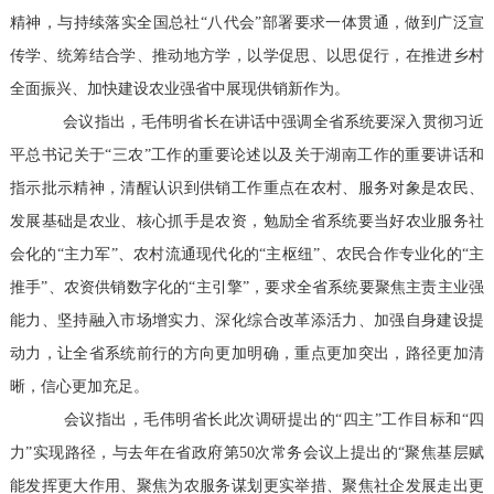
精神，与持续落实全国总社“八代会”部署要求一体贯通，做到广泛宣
传学、统筹结合学、推动地方学，以学促思、以思促行，在推进乡村
全面振兴、加快建设农业强省中展现供销新作为。
会议指出，毛伟明省长在讲话中强调全省系统要深入贯彻习近
平总书记关于“三农”工作的重要论述以及关于湖南工作的重要讲话和
指示批示精神，清醒认识到供销工作重点在农村、服务对象是农民、
发展基础是农业、核心抓手是农资，勉励全省系统要当好农业服务社
会化的“主力军”、农村流通现代化的“主枢纽”、农民合作专业化的“主
推手”、农资供销数字化的“主引擎”，要求全省系统要聚焦主责主业强
能力、坚持融入市场增实力、深化综合改革添活力、加强自身建设提
动力，让全省系统前行的方向更加明确，重点更加突出，路径更加清
晰，信心更加充足。
会议指出，毛伟明省长此次调研提出的“四主”工作目标和“四
力”实现路径，与去年在省政府第50次常务会议上提出的“聚焦基层赋
能发挥更大作用、聚焦为农服务谋划更实举措、聚焦社企发展走出更