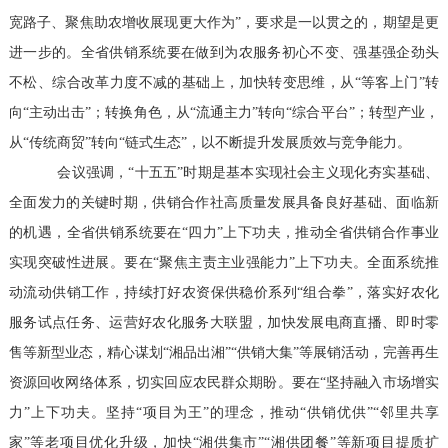
宽路子、聚焦助农增收展现更大作为”，要求是一以贯之的，期望是更
进一步的。全省供销系统要在做到为农服务初心不变、强基强企劲头
不松、综合改革力度不减的基础上，加快转变思维，从“等客上门”转
向“主动出击”；转换角色，从“流通主力”转向“综合平台”；转型产业，
从“传统商贸”转向“链式生态”，以不断提升发展质效与竞争能力。
会议强调，“十五五”时期是基本实现社会主义现化夯实基础、
全面发力的关键时期，供销合作社高质量发展具备良好基础、面临新
的机遇，全省供销系统要在“四力”上下功夫，推动全省供销合作事业
实现突破性进展。要在“聚焦主责主业强能力”上下功夫。全面系统推
动流动供销工作，持续打好农资保供稳价系列“组合拳”，落实好农化
服务试点任务、运营好农化服务大联盟，加快发展电商直播、即时零
售等新型业态，精心谋划“湘品出湘”“供销大集”等展销活动，完善再生
资源回收网络体系，切实回应农民群众期盼。要在“坚持融入市场增实
力”上下功夫。坚持“项目为王”的理念，推动“供销优供”“邻里共享
家”等老项目优化升级，加快“湘供集市”“湘供团餐”等新项目提质扩