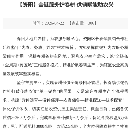
【资阳】全链服务护春耕 供销赋能助农兴
时间：2026-04-22 【点击量：
306
】
春回大地启农耕，为农服务暖民心。资阳区长春镇供销合作社
始终坚守“为农、务农、姓农”根本宗旨，切实发挥供销社为农服务桥
梁纽带作用，深耕春耕备耕主阵地，聚焦农户生产需求，以“全链条
+全周期+跨区域”三维服务模式，精准护航春耕生产，为辖区农业高质
量发展筑牢坚实根基。
坚守主责主业，实现春耕保供全链条闭环管理。长春镇供销合
作社打破传统农资“单一销售”的局限，立足农户春耕生产全流程需
求，构建“良种选育—浸种催芽—农资储备—精准配送—技术配套”一
体化保供体系，切实扛起农资供应主渠道责任。截至目前，已储备优
质稻种36.5万余斤，完成早稻浸种催芽6万余斤，备足各类秧盘5万余
盘，累计配送肥料3000余吨、农药2.5余吨，全方位保障春耕生产物资