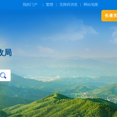
我的门户
|
繁體
|
无障碍浏览
|
网站地图
长者
政局