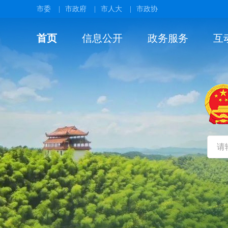
市委
|
市政府
|
市人大
|
市政协
首页
信息公开
政务服务
互