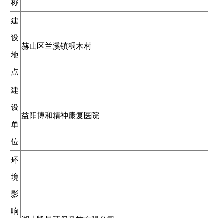
称
建
设
赫山区兰溪镇稠木村
地
点
建
设
益阳博和精神康复医院
单
位
环
境
影
响