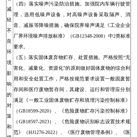
（四）落实噪声污染防治措施。加强院内车辆行驶管
减
理，选用低噪声设备，对高噪声设备采取隔声、消
轻
音、减振等降噪措施，确保院界噪声满足《工业企业
不
厂界环境噪声排放标准》（GB12348-2008）中2类标准
良
要求。
环
（五）落实固体废弃物贮存、处置措施。严格按照“无
境
害化、减量化、资源化”的原则做好固体废物的综合利
影
用和安全处置工作，严格按规范要求设置一般固废暂
响
存间和医疗废物暂存间，其建设、运行和管理应分别
的
满足《一般工业固体废物贮存和填埋污染控制标准》
对
（GB18599-2020）、《危险废物贮存污染控制标准》
策
（GB18597-2023）、《危险废物识别标志设置技术规
和
范》（HJ1276-2022）、《医疗废物管理条例》、《医