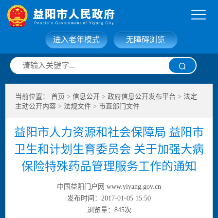
进入老年模式
无障碍浏览
网站首页
走进益阳
当前位置：
首页
>
信息公开
>
政府信息公开发布平台
>
法定
信息公开
政务服务
主动公开内容
>
法规文件
>
市直部门文件
益阳市人力资源和社会保障局 益阳市
互动交流
政府数据
卫生和计划生育委员会 关于加强大病
保险特殊药品管理服务工作的通知
中国益阳门户网 www.yiyang.gov.cn
发布时间：2017-01-05 15:50
浏览量：
845
次