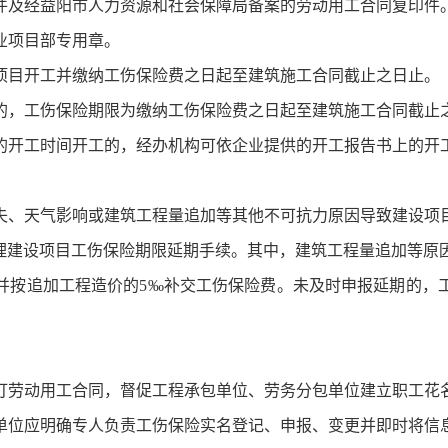
印件及经益阳市人力资源和社会保障局备案的劳动用工合同复印件
业项目部专用章。
项目开工并缴纳工伤保险费之日起至建筑施工合同截止之日止。
的，工伤保险期限为缴纳工伤保险费之日起至建筑施工合同截止
的开工时间开工的，经办机构可依企业提供的开工报告书上的开
失、天气影响或建筑工程量追加等其他不可抗力原因导致建设项目
办理建设项目工伤保险期限延期手续。其中，建筑工程量追加等原
并按追加工程造价的5‰补交工伤保险费。未及时申报延期的，
订劳动用工合同，督促工程承包单位、劳务分包单位建立职工花
单位应明确专人负责工伤保险实名登记、申报、变更并即时将信