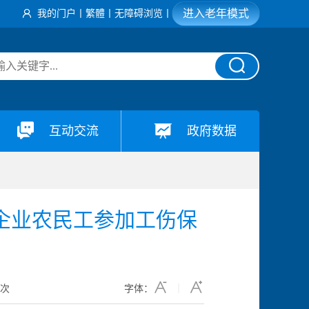
进入老年模式
我的门户
丨
繁體
丨
无障碍浏览
丨
互动交流
政府数据
企业农民工参加工伤保
5
次
字体：