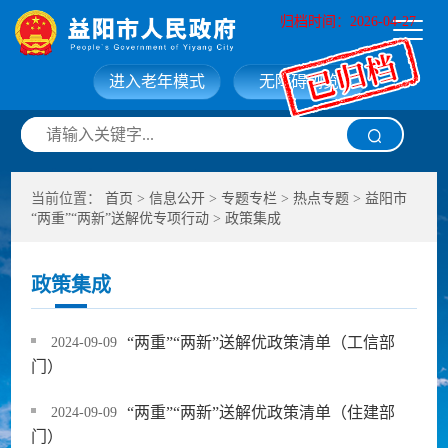
归档时间：2026-04-27
进入老年模式
无障碍浏览
网站首页
走进益阳
当前位置：
首页
>
信息公开
>
专题专栏
>
热点专题
>
益阳市
信息公开
政务服务
“两重”“两新”送解优专项行动
>
政策集成
互动交流
政府数据
政策集成
“两重”“两新”送解优政策清单（工信部
2024-09-09
门）
“两重”“两新”送解优政策清单（住建部
2024-09-09
门）