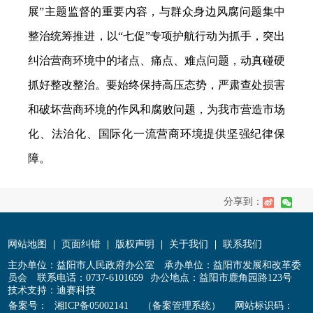
展”主题监督的重要内容，与群众身边风腐问题集中
整治统筹推进，以“七促”专项护航行动为抓手，突出
纠治营商环境中的堵点、痛点、难点问题，动真碰硬
抓好整改整治。要始终保持高压态势，严肃查处损害
和破坏营商环境的作风和腐败问题，为我市营造市场
化、法治化、国际化一流营商环境提供坚强纪律保
障。
分享到：
网站地图
|
页面纠错
|
版权声明
|
关于我们
|
联系我们
主办单位：益阳市人民政府办公室
承办单位：益阳市发展和改革委
员会
联系电话：0737-6101659
办公地点：益阳市鹿角园路123号
技术支持：迪赛科技
备案号：
湘ICP备05002141
（备案管理系统）
网站标识码：