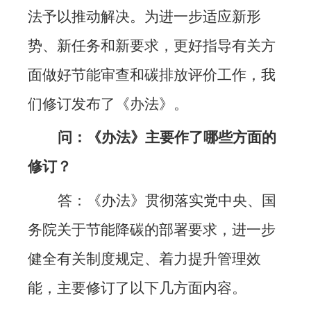
法予以推动解决。为进一步适应新形
势、新任务和新要求，更好指导有关方
面做好节能审查和碳排放评价工作，我
们修订发布了《办法》。
问：《办法》主要作了哪些方面的
修订？
答：《办法》贯彻落实党中央、国
务院关于节能降碳的部署要求，进一步
健全有关制度规定、着力提升管理效
能，主要修订了以下几方面内容。