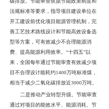
碳排放。节能审查依据节能政策制度和
法规标准等要求，指导项目建设单位在
开工建设前优化项目能源管理机制，完
善工艺技术路线设计和节能高效设备选
型等方案，可有效减少不合理能源消
费、提高能源利用效率。“十四五”以
来，全国每年通过节能审查有效减少项
目不合理设计能耗约1400万吨标准煤，
相当于减少二氧化碳排放近3000万吨。
二是推动产业转型升级。节能审查
通过对项目的能效水平、能源消耗、节