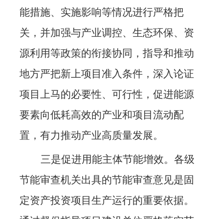
能措施、实施影响等情况进行严格把
关，并加强与产业调控、生态环保、资
源利用等政策的衔接协同，指导和推动
地方严把新上项目准入条件，深入论证
项目上马的必要性、可行性，促进能源
要素向低耗高效的产业和项目流动配
置，有力推动产业高质量发展。
三是促进用能主体节能增效。各级
节能审查机关出具的节能审查意见是固
定资产投资项目生产运行的重要依据。