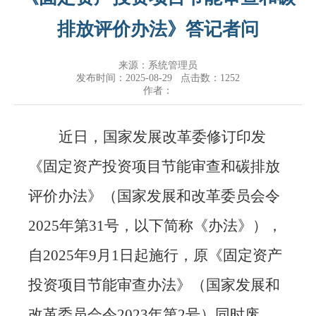
排放评价办法》答记者问
来源：系统管理员
发布时间：2025-08-29 点击数：
1252
作者：
近日，国家发展改革委修订印发
《固定资产投资项目节能审查和碳排放
评价办法》（国家发展和改革委员会令
2025年第31号，以下简称《办法》），
自2025年9月1日起施行，原《固定资产
投资项目节能审查办法》（国家发展和
改革委员会令2023年第2号）同时废