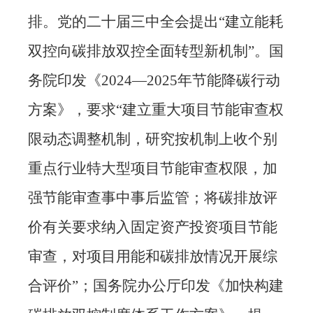
排。党的二十届三中全会提出“建立能耗
双控向碳排放双控全面转型新机制”。国
务院印发《2024—2025年节能降碳行动
方案》，要求“建立重大项目节能审查权
限动态调整机制，研究按机制上收个别
重点行业特大型项目节能审查权限，加
强节能审查事中事后监管；将碳排放评
价有关要求纳入固定资产投资项目节能
审查，对项目用能和碳排放情况开展综
合评价”；国务院办公厅印发《加快构建