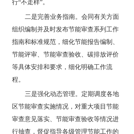
行“不走样”。
二是完善业务指南。会同有关方面
组织编制并及时发布节能审查系列工作
指南和标准规范，细化节能报告编制、
节能评审、节能审查验收、碳排放评价
等具体安排和要求，细化明确工作流
程。
三是强化动态管理。定期调度各地
区节能审查实施情况，对重大项目节能
审查意见落实、节能审查验收等情况进
行抽查，督促指导各级管理节能工作的