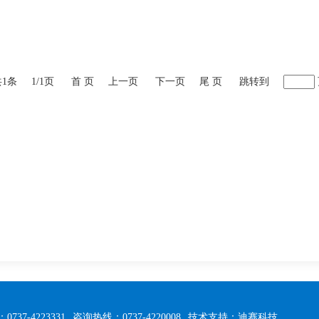
共1条
1/1页
首 页
上一页
下一页
尾 页
跳转到
0737-4223331
咨询热线：0737-4220008
技术支持：迪赛科技