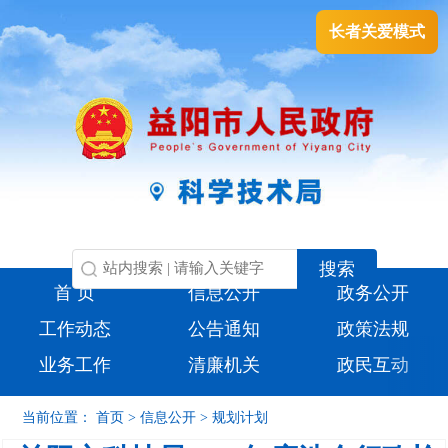
长者关爱模式
首 页
信息公开
政务公开
工作动态
公告通知
政策法规
业务工作
清廉机关
政民互动
当前位置：
首页
>
信息公开
>
规划计划