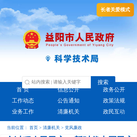
长者关爱模式
首 页
信息公开
政务公开
工作动态
公告通知
政策法规
业务工作
清廉机关
政民互动
当前位置：
首页
>
清廉机关
>
党风廉政