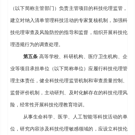
（以下
简称
主管部门）负责主管项目的科技伦理
监管
，
建立
对纳入清单管理
科技活动的
专家复核
机制
，加强
科
技
伦理审查
及风险防控的
指导和监督
，组织开展科技伦
理违规行为的调查处理。
第五条
高等学校、科研机构、医疗卫生机构、企
业等
项目承担单位（以下简称单位）
应履行科技伦理管
理主体责任，
健全科技伦理监管机制和审查质量控制、
监督评价机制，
主动研判、及时化解存在的
科技
伦理风
险
，经常性
开展科技伦理教育培训
。
从事生命科学、医学、人工智能等科技活动的单
位，研究内容涉及科技伦理敏感领域的，应设立科技伦