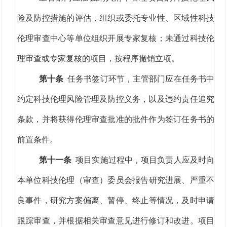
险及防控措施的评估，组织或委托
专业性、
区域
性
科技
伦理审查中心
等单位组织开展专家复核；
未
通过科技伦
理审查或专家复核的
项目
，
按程序
撤销立项。
第十条
任务书签订环节，主管部门应在任务书中
约定
科技
伦理风险管理及防控义务，以及违约责任追究
条款
，并将获得伦理审查批准的批件作为签订任务书的
前置条件。
第十一条
项目实施
过程中
，
项目负责人应及时向
本单位
科技伦理（审查）委员会
报告
研究进展、严重
不
良事件
，
研究方案
偏离、暂停、终止
等情况，
及时申请
跟踪审查，并根据相关审查意见进行修订和改进。
项目