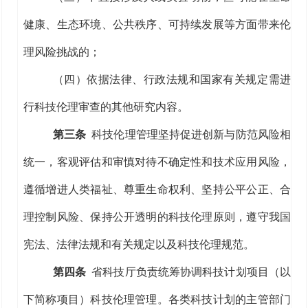
健康、
生态
环境
、公共秩序
、可持续发展
等方面
带来
伦
理风险
挑战
的；
（四）依据
法律、行政法规
和国家有关规定
需进
行
科技
伦理审查的
其他研究内容
。
第三条
科技伦理管理坚持促进创新与防范风险相
统一，客观评估和审慎对待不确定性和技术应用风险，
遵循增进人类福祉、尊重生命权利、坚持公平公正、合
理控制风险、保持公开透明的科技伦理原则，遵守我国
宪法、法律法规和有关规定以及科技伦理规范。
第四条
省科技厅
负责统筹协调科技计划项目（以
下
简称
项目）科技伦理管理。
各类
科技计划
的
主管部门