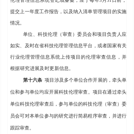
伦理管理信息系统登记
或
备案
；
应于
每年
3
月
31
日前
，
提交上一年度工作报告
，以及纳入清单管理项目的实施
情况
。
单位、科技伦理（审查）委员会和
项目负责
人应
如实、及时在
省科技伦理管理信息平台，
或者
国家
有关
行业伦理管理信
息系统上传
项目的伦理审查信息，并
根据研究进展及时更新信
息
。
第十
六
条
项目涉及多个单位
合作开展
的，牵头单
位
和参与单位均应开展科技
伦理审查
。
项目在通过牵头
单位
科技
伦理审查后，参与
单位
的
科技伦理（审查）委
员会
可对本单位参与的研究进行简易程序审查，并进行
跟踪审查。