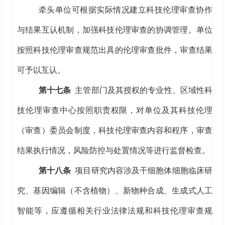
牵头单位可根据实际情况建立科技伦理审查协作
与结果互认机制，加强科技伦理审查的协调管理。
单位
按照科技伦理审查规范出具的伦理审
查
批件
，审查结果
可
予以互认
。
第十
七
条
主管部门
及其授权的
专业性、
区域
性
科
技伦理审查中心
按照职责权限，对
单位
及其
科技伦理
（审查）委员会制度，
科技
伦理审查内容和程序
，审查
结果执行情况，
风险防控与处置情况等进行监督检查。
第十
八
条
项目研究内容涉及干细胞体细胞临床研
究、基因编辑
（不含植物）
、新物种合成、生成式人工
智能等，应遵循相关
行业法律法规和科技伦理审查规