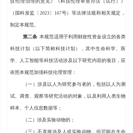
技伦理治理的意见》
《科技伦理审查办法（试行）》
（国科发监〔
2023
〕
167
号）
等法律法规
和相关规定
，
制定
本规范
。
第二条
本规范适用于利用财政性资金设立
的各类
科技计划
（以下
简称
科技计划），
其中
生命科学、医
学、人工智能等
科技活动涉及
以下
研究内容
的项目
，
应
依照本规范加强科技
伦理
管理：
（一）涉及以人为研究参与者的，包括以人为测
试、调查、观察等研究活动的对象，以及利用人类生物
样本、个人信息数据等
；
（二）
涉及实验动物
的
；
（三）
不直接涉及人或实验动物，但可能在
生命