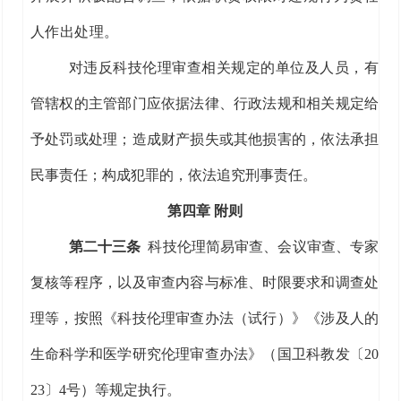
人作出处
理。
对违反科技伦理审查相关规定的单位及人员，有
管辖权的主管部门应依据法律、行政法规和相关规定给
予处罚
或
处理；造成财产损失
或
其他损害的，依法承担
民事责任；构成犯罪的，依法追究刑事责任。
第四章
附则
第二十
三
条
科技伦理
简易
审查
、会议审查、专家
复核等
程序
，以及审查
内容
与
标准
、时限要求
和调查处
理等，按照
《科技伦理审查办法（试行）》《涉及人的
生命科学和医学研究伦理审查办法》
（国卫科教发〔
20
23
〕
4
号）
等规定执行。