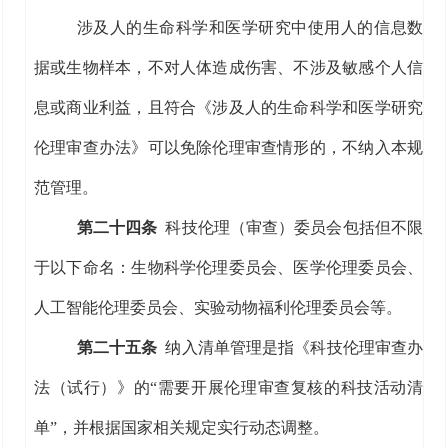
涉及人的生命科学和医学研究
中
使用人的信息数
据
或
生物样本，不对人体造成伤害、不涉及敏感个人信
息
或
商业利益，
且符合《涉及人的生命科学和医学研究
伦理审查办法》
可以免除伦理审查
情形的，不纳入本规
范管理。
第二十
四
条
科技伦理（审查）委员会包括但不限
于以下命名：生物科学伦理委员会、医学伦理委员会、
人工智能伦理委员会
、
实验动物福利伦理委员会等。
第二十
五
条
纳入清单管理
是指
《
科技伦理审查办
法（试行）
》
的
“
需要开展伦理审查复核的科技活动清
单
”
，并根据国家相关规定实行动态调整。