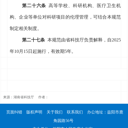
第二十
六
条
高等学校、科研机构、医疗卫生机
构、企业等
单位
对科研项目的伦理管理，可结合本规范
制定相关制度。
第二十
七
条
本规范
由省科技厅负责解释，自
2025
年
10
月
15
日起施行
，有效期
5
年
。
来源：湖南省科技厅 作者：
页面纠错
版权声明
关于我们
联系我们
办公地址：益阳市鹿
角园路56号