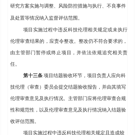
研究方案
实施
与调整、风险防控措施与执行、不良事件
及处置等情况
纳入监督评估
范围
。
项目
实施过程中
违反科技伦理相关规定或未执行
伦理审查
结果
的，应责令整改。整改仍不符合要求的，
由主管部门暂停或终止项目，并依法依规追究相关责
任。
第十三条
项目结题验收环节
，项目
负责人应向科
技伦理（审查）委员会
提交结题验收报告，
并由其填写
伦理
审查
意见
及执行情况。主管部门应将伦理审查合规
性和规范性，
以及伦理审查
意见及执行情况纳入
结题
验
收评估
范围
。
项目实施
过程中违反科技伦理相关规定且造成较