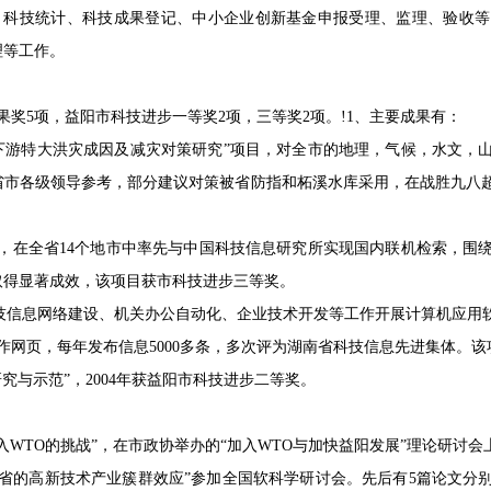
、科技统计、科技成果登记、中小企业创新基金申报受理、监理、验收
理等工作。
奖5项，益阳市科技进步一等奖2项，三等奖2项。!1、主要成果有：
江中下游特大洪灾成因及减灾对策研究”项目，对全市的地理，气候，水文
市各级领导参考，部分建议对策被省防指和柘溪水库采用，在战胜九八超
作，在全省14个地市中率先与中国科技信息研究所实现国内联机检索，围
取得显著成效，该项目获市科技进步三等奖。
市科技信息网络建设、机关办公自动化、企业技术开发等工作开展计算机应
作网页，每年发布信息5000多条，多次评为湖南省科技信息先进集体。该
究与示范”，2004年获益阳市科技进步二等奖。
加入WTO的挑战”，在市政协举办的“加入WTO与加快益阳发展”理论研讨
看我省的高新技术产业簇群效应”参加全国软科学研讨会。先后有5篇论文