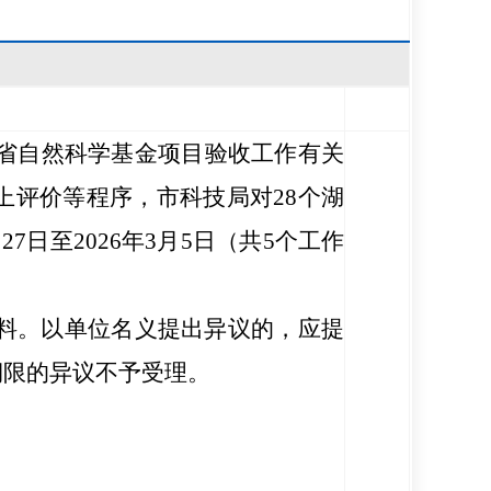
关于省自然科学基金项目验收工作有关
上评价等程序，
市科技局
对
28
个
湖
月
27
日至
202
6
年
3
月
5
日（共
5
个工作
料。以单位名义提出异议的，应提
期限的异议不予受理。