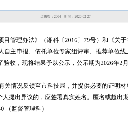
点击数：
2604
时间：2026-02-27
项目管理办法
》（湘科〔
2016〕79号）和《
人
自主申报、
依托单位专家组评审、推荐单位
线
了验收，现将结果予以公示，公示期为
2026
年
2
有关情况反馈至
市科技局
，并提供必要的证明材
个人提出异议的，应签署真实姓名。匿名或超出
0
（监督
管理
科）