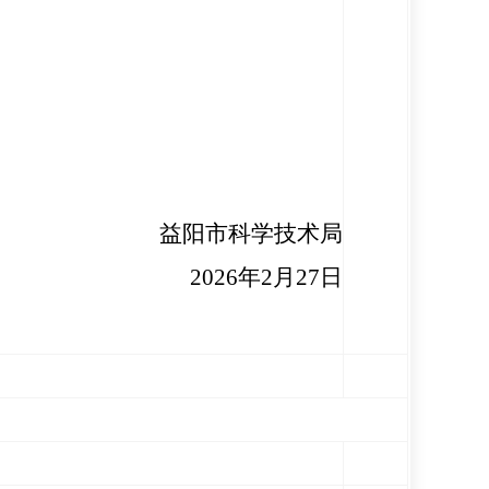
益阳市科学技术局
202
6
年
2
月
27日