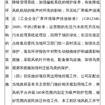
良
降噪管理系统，加强偏航系统的维护保养，有效降低
环
风机机组的噪声对环境的影响；升压站厂界噪声须满
境
足《工业企业厂界环境噪声排放标准》（GB12348-
影
2008）中的2类标准；运营期的生活污水依托升压站
响
污水处理系统处理后，回用于场区绿化；生活垃圾定
的
点收集后委托当地环卫部门统一及时清运；加强生态
对
保护，落实环评报告中对野生动植物保护和减缓影响
策
措施，采取风机叶片艳化、配备驱鸟设施、加强鸟类
和
观测等措施加强对迁徙鸟类的保护。
措
（四）切实做好项目周边用地控规工作。公司应配合
施
当地政府及有关主管部门做好相关规划用地工作，将
风机平台外延340米范围内划定为噪声防护范围，做
好范围内居民拆迁补偿工作。本工程区域风机工作平