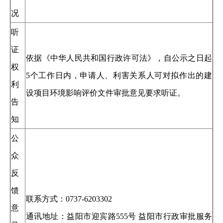
况
听
证
依据《中华人民共和国行政许可法》，自公示之日起
权
5个工作日内，申请人、利害关系人可对拟作出的建
利
设项目环境影响评价文件审批意见要求听证。
告
知
公
众
反
馈
联系方式：0737-6203302
意
通讯地址：益阳市迎宾路555号 益阳市行政审批服务