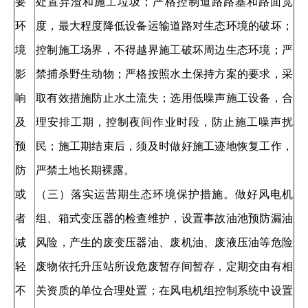
要
处置弃渣和施工垃圾；严格控制道路路基和路面宽
环
度，最大程度降低设备运输道路对生态环境的破坏；
境
控制施工场界，不得越界施工破坏周边生态环境；严
影
禁捕杀野生动物；严格按照水土保持方案的要求，采
响
取有效措施防止水土流失；选用低噪声施工设备，合
及
理安排工期，控制夜间作业时段，防止施工噪声扰
预
民；施工期结束后，须及时做好施工迹地恢复工作，
防
严禁土地长期裸露。
或
（三）落实运营期生态环境保护措施。做好风电机
者
组、箱式变压器的检查维护，设置事故油池预防漏油
减
风险，产生的废变压器油、废机油、废液压油等危险
轻
废物依托升压站所设危废暂存间暂存，定期交由有相
不
关资质的单位合理处置；在风电机组控制系统中设置