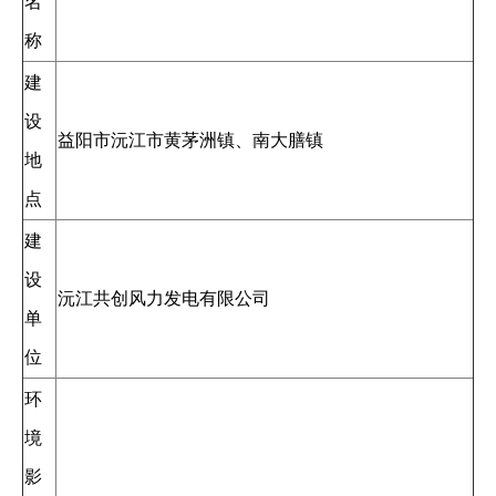
名
称
建
设
益阳市沅江市黄茅洲镇、南大膳镇
地
点
建
设
沅江共创风力发电有限公司
单
位
环
境
影