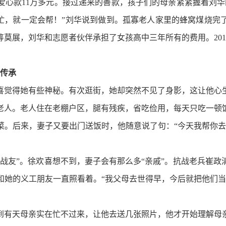
爱心款11万多元。接过递来的善款，孩子们的母亲紧紧握着刘华
上忙，就一定会帮！”刘华说到做到。孤寡老人家里的蜂窝煤烧完
莫展，刘华和志愿者伙伴承担了女孩高中三年所有的费用。20
传承
觉得她有些神秘。有次逛街，她却突然不见了身影，这让他心生
老人。老人住在老棚户区，腿有残疾，省吃俭用，每天只吃一顿
菜。后来，妻子又要出门送饭时，他随意说了句：“今天我帮你去
友”。徐欢喜想不到，妻子会有那么多“亲戚”。抗战老兵崔政
和她的义工朋友一直照看着。“我父母去世得早，今后就把他们当
有天母亲实在忙不过来，让他去送几张照片，他才开始理解母亲