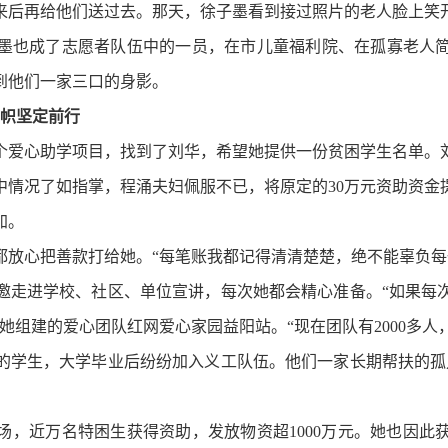
来后再给他们送过去。那天，徐子墨看到接过照片的老人脸上笑
墨也成了志愿者队伍中的一员，在市儿童福利院、在孤寡老人
到他们一家三口的身影。
帜坚定前行
心助学项目，找到了刘华，希望她提供一份贫困学生名单。刘
情况了如指掌，程涌夫妇佩服不已，将原定的30万元资助资金
加。
心把善款打给她。“每笔账我都记得清清楚楚，绝不能辜负每
走进学校、社区、单位宣讲，每次她都会精心准备。“如果每次
她组建的爱心团队红网爱心家园益阳站。“现在团队有2000多人
学生，大学毕业后纷纷加入义工队伍。他们一家长期帮扶的孤儿
场，近万名特困生获得资助，发放物资超1000万元。她也因此