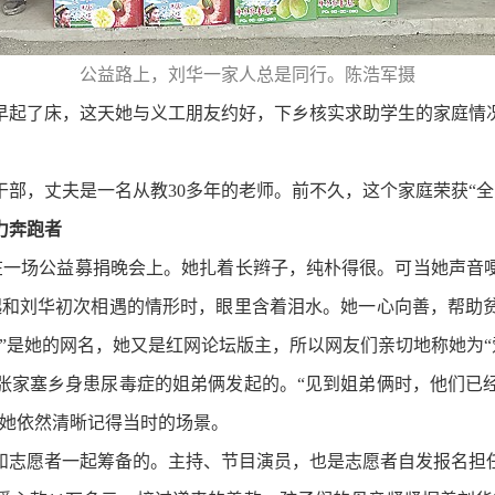
公益路上，刘华一家人总是同行。陈浩军摄
早早起了床，这天她与义工朋友约好，下乡核实求助学生的家庭情
，丈夫是一名从教30多年的老师。前不久，这个家庭荣获“全
力奔跑者
是在一场公益募捐晚会上。她扎着长辫子，纯朴得很。可当她声
起和刘华初次相遇的情形时，眼里含着泪水。她一心向善，帮助
”是她的网名，她又是红网论坛版主，所以网友们亲切地称她为“
家塞乡身患尿毒症的姐弟俩发起的。“见到姐弟俩时，他们已经
，她依然清晰记得当时的场景。
志愿者一起筹备的。主持、节目演员，也是志愿者自发报名担任