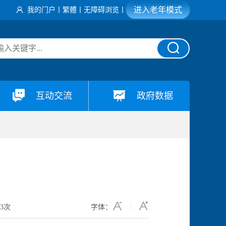
进入老年模式
我的门户
丨
繁體
丨
无障碍浏览
丨
互动交流
政府数据
83
次
字体：