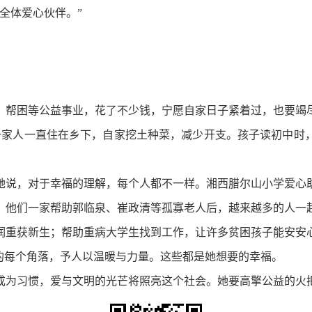
全体爱心伙伴。”
帮困等公益事业，花了不少钱，宁愿自家日子紧着过，也要竭尽
。一家人一直住在乡下，自家挖土种菜，减少开支。孩子读初中时
说，对于幸福的理解，每个人都不一样。湘西腊尔山小学爱心助
；他们一家帮助郭临泉、崔政清等孤寡老人后，越来越多的人一
润重获新生；帮助重病大学生找到工作，让许多贫困孩子能安安
市的每个角落，予人以温暖与力量。这些都是她想要的幸福。
为习惯，爱与文明的光芒将照亮这个社会。她要高擎公益的火