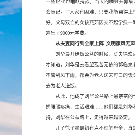
一些企业也踊跃捐款。当天的晚会共募集
会忘记。”“人家有困难，只要我能帮得
好。父母双亡的女孩燕茹因交不起学费一筹
筹集了9000元学费。
从夫妻同行到全家上阵
文明家风无声
刘华最开始做公益的时候，丈夫徐欢喜
才知道，刘华是去看望孤苦无依的郭临泉
不管刮风下雨，都会为老人送来可口的饭
去为老人送饭。
从此，他成了刘华公益路上最亲密的“战
奶腰腿疼痛，生活艰难……他们都是刘华
持，刘华在公益路上，走得越来越坚定。
儿子徐子墨最初有点不理解母亲，直到