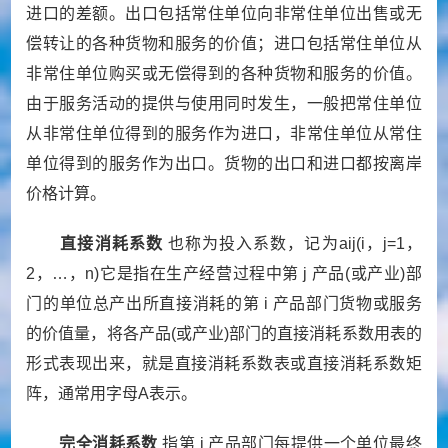
进口的差额。出口包括常住单位向非常住单位出售或无
偿转让的各种货物和服务的价值；进口包括常住单位从
非常住单位购买或无偿得到的各种货物和服务的价值。
由于服务活动的提供与使用同时发生，一般把常住单位
从非常住单位得到的服务作为进口，非常住单位从常住
单位得到的服务作为出口。货物的出口和进口都按离岸
价格计算。
直接消耗系数
也称为投入系数，记为
aij(i
，
j=1
，
2
，…，
n)
它是指在生产经营过程中第
j
产品
(
或产业
)
部
门的单位总产出所直接消耗的第
i
产品部门货物或服务
的价值量，将各产品
(
或产业
)
部门的直接消耗系数用表的
形式表现出来，就是直接消耗系数表或直接消耗系数矩
阵，通常用字母
A
表示。
完全消耗系数
指第
j
产品部门每提供一个单位最终