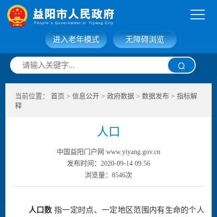
进入老年模式
无障碍浏览
网站首页
走进益阳
当前位置：
首页
>
信息公开
>
政府数据
>
数据发布
>
指标解
信息公开
政务服务
释
人口
互动交流
政府数据
中国益阳门户网 www.yiyang.gov.cn
发布时间：2020-09-14 09:56
浏览量：
8546
次
人口数
指一定时点、一定地区范围内有生命的个人