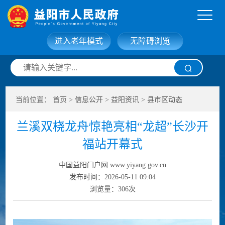
进入老年模式
无障碍浏览
网站首页
走进益阳
当前位置：
首页
>
信息公开
>
益阳资讯
>
县市区动态
信息公开
政务服务
兰溪双桡龙舟惊艳亮相“龙超”长沙开
互动交流
政府数据
福站开幕式
中国益阳门户网 www.yiyang.gov.cn
发布时间：2026-05-11 09:04
浏览量：
306
次