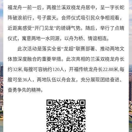
福龙舟一前一后，两艘兰溪双桡龙舟居中，呈一字长蛇
阵破浪前行，号子震天。会师仪式吸引民众争相观看，
近距离感受“开门见龙”的磅礴气势。随后，举行了点睛
仪式，寓意两地一水同源，以舟为桥、情谊相连。
此次活动是落实全省“龙超”联赛部署、推动两地文
体旅深度融合的重要举措。此次亮相的兰溪双桡龙舟长
约32米,每艘可容纳约120人，开福传统龙舟长22.88米,每
艘可坐36人，两地队伍以舟会友，充分展现团结奋进、
奋勇争先的精神。