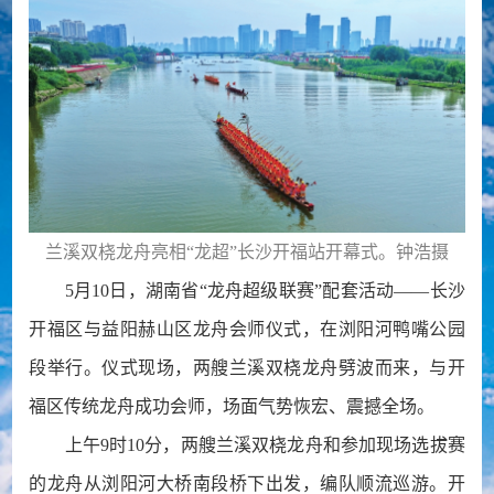
兰溪双桡龙舟亮相“龙超”长沙开福站开幕式。钟浩摄
5月10日，湖南省“龙舟超级联赛”配套活动——长沙
开福区与益阳赫山区龙舟会师仪式，在浏阳河鸭嘴公园
段举行。仪式现场，两艘兰溪双桡龙舟劈波而来，与开
福区传统龙舟成功会师，场面气势恢宏、震撼全场。
上午9时10分，两艘兰溪双桡龙舟和参加现场选拔赛
的龙舟从浏阳河大桥南段桥下出发，编队顺流巡游。开