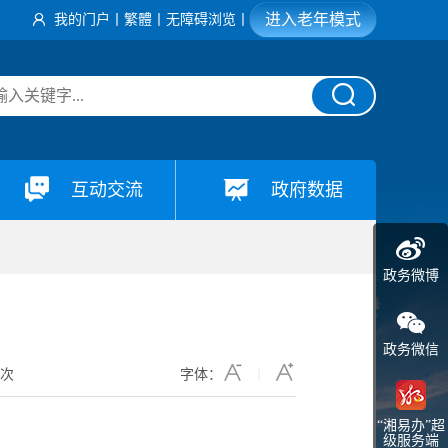
进入老年模式
我的门户
丨
繁體
丨
无障碍浏览
丨
互动交流
政府数据
政务微博
政务微信
8
次
字体：
“湘易办”超
级服务端