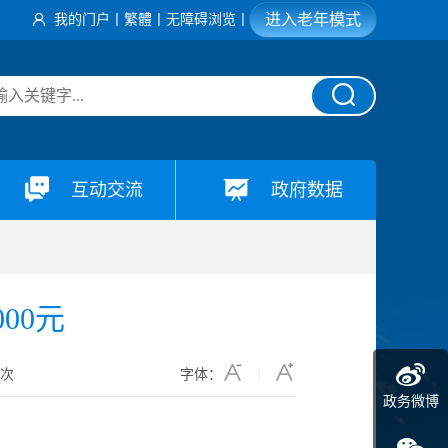
进入老年模式
我的门户
丨
繁體
丨
无障碍浏览
丨
互动交流
政府数据
00元
3
次
字体：
政务微博