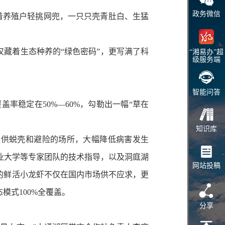
政务微信
着养殖户轻挑网兜，一只只壳青肚白、生猛
。
仅藏着生态种养的“绿色密码”，更写满了科
“湘易办”超
级服务端
智能问答
稳定在50%—60%，勾勒出一幅“草在
知识库
提供蜕壳和避险的场所，大幅降低病害发生
业大学等专家团队的技术指导，以及洞庭湖
网站投稿
的鲜活小龙虾不仅在国内市场供不应求，更
模式100%全覆盖。
分享