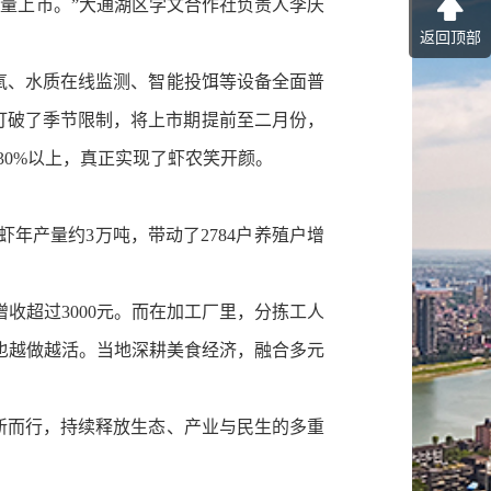
量上市。”大通湖区学文合作社负责人李庆
返回顶部
氧、水质在线监测、智能投饵等设备全面普
功打破了季节限制，将上市期提前至二月份，
30%以上，真正实现了虾农笑开颜。
年产量约3万吨，带动了2784户养殖户增
超过3000元。而在加工厂里，分拣工人
章也越做越活。当地深耕美食经济，融合多元
新而行，持续释放生态、产业与民生的多重