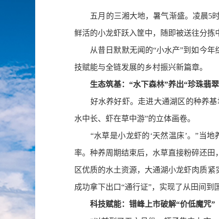
五月的三湘大地，暑气渐盛。凌晨5
鲜活的小龙虾跃入筐中，随即被送往分拣
从昔日默默无闻的“小水产”到如今年综合
技赋能与全链发展的乡村振兴新篇章。
生态筑基：“水下森林”养出“珍珠翡翠
好水养好虾。走进大通湖区的种养基地，
水中长、虾在草中游”的立体画卷。
“水草是小龙虾的‘天然温床’。”当地
率。种养周期结束后，水草直接粉碎还田
区优质的水土资源，大通湖小龙虾肉质紧
成功拿下出口“通行证”，实现了从田间到
科技赋能：错峰上市破解“价低魔咒”