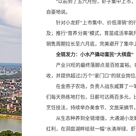
“以前到了五六月份，虾子集中上市，价
自豪地说。
针对小龙虾“上市集中、价低滞销”的行
及；推行“育养分离”模式，育苗成活率飙
销售周期拉长至六月底，完美避开了集中上
全链发力：小水产撬动富民“大棋盘”
产业兴旺的最终落脚点是百姓富裕。在大通
收，并提供超过2万个“家门口”的就业岗位
在金燕子农场，负责人战东威算了一笔账
们每天熟练地打包，日薪可达两百多元，比
烹饪技法，持续举办美食节、文旅采摘节，
从生态种养到全链增值，大通湖小龙虾已
红利，在洞庭湖畔绘就一幅“水清岸绿、虾