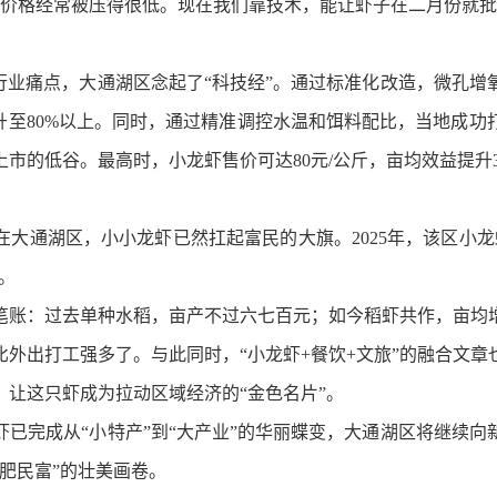
格经常被压得很低。现在我们靠技术，能让虾子在二月份就批
业痛点，大通湖区念起了“科技经”。通过标准化改造，微孔增
升至80%以上。同时，通过精准调控水温和饵料配比，当地成
市的低谷。最高时，小龙虾售价可达80元/公斤，亩均效益提升
湖区，小小龙虾已然扛起富民的大旗。2025年，该区小龙虾
。
：过去单种水稻，亩产不过六七百元；如今稻虾共作，亩均增收
外出打工强多了。与此同时，“小龙虾+餐饮+文旅”的融合文
让这只虾成为拉动区域经济的“金色名片”。
完成从“小特产”到“大产业”的华丽蝶变，大通湖区将继续向
肥民富”的壮美画卷。