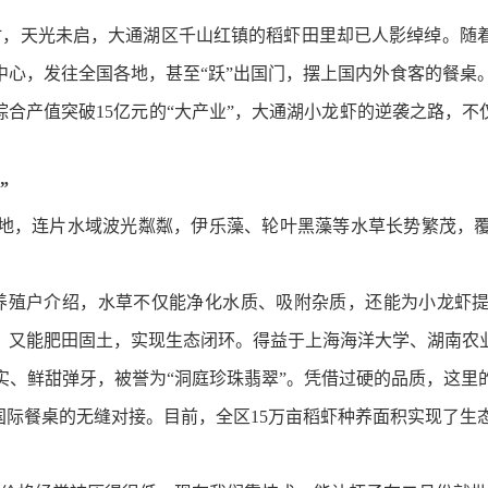
时，天光未启，大通湖区千山红镇的稻虾田里却已人影绰绰。随
中心，发往全国各地，甚至“跃”出国门，摆上国内外食客的餐桌
产值突破15亿元的“大产业”，大通湖小龙虾的逆袭之路，不
”
连片水域波光粼粼，伊乐藻、轮叶黑藻等水草长势繁茂，覆盖率
养殖户介绍，水草不仅能净化水质、吸附杂质，还能为小龙虾
，又能肥田固土，实现生态闭环。得益于上海海洋大学、湖南农
实、鲜甜弹牙，被誉为“洞庭珍珠翡翠”。凭借过硬的品质，这里
国际餐桌的无缝对接。目前，全区15万亩稻虾种养面积实现了生态