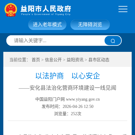
进入老年模式
无障碍浏览
网站首页
走进益阳
当前位置：
首页
>
信息公开
>
益阳资讯
>
县市区动态
信息公开
政务服务
以法护商 以心安企
互动交流
政府数据
——安化县法治化营商环境建设一线见闻
中国益阳门户网 www.yiyang.gov.cn
发布时间：2026-04-26 12:50
浏览量：
252
次