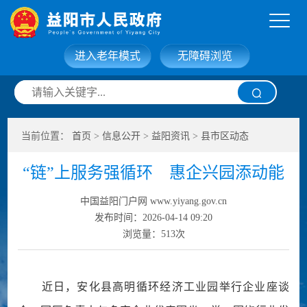
进入老年模式
无障碍浏览
网站首页
走进益阳
当前位置：
首页
>
信息公开
>
益阳资讯
>
县市区动态
信息公开
政务服务
“链”上服务强循环 惠企兴园添动能
互动交流
政府数据
中国益阳门户网 www.yiyang.gov.cn
发布时间：2026-04-14 09:20
浏览量：
513
次
近日，安化县高明循环经济工业园举行企业座谈