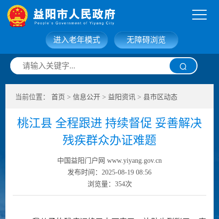
进入老年模式
无障碍浏览
网站首页
走进益阳
当前位置：
首页
>
信息公开
>
益阳资讯
>
县市区动态
信息公开
政务服务
桃江县 全程跟进 持续督促 妥善解决
互动交流
政府数据
残疾群众办证难题
中国益阳门户网 www.yiyang.gov.cn
发布时间：2025-08-19 08:56
浏览量：
354
次