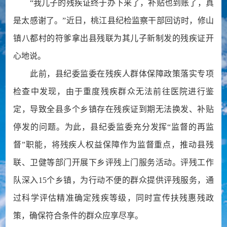
“我儿子的残疾证终于办下来了，补贴也到账了，真
是太感谢了。”近日，桃江县纪检监察干部回访时，修山
镇八都村的符爹拿出县残联为其儿子新制发的残疾证开
心地说。
此前，县纪委监委在残疾人群体保障政策落实专项
检查中发现，由于重度残疾群众无法前往医院进行鉴
定，导致全县多个乡镇存在残疾证到期无法换发、补贴
停发的问题。为此，县纪委监委充分发挥“监督的再监
督”职能，将残疾人权益保障作为监督重点，推动县残
联、卫健等部门开展下乡评残上门服务活动。评残工作
队深入15个乡镇，为行动不便的群众提供评残服务，通
过科学评估精准确定残疾等级，同时宣传扶残惠残政
策，确保符合条件的群众应享尽享。