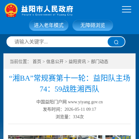
进入老年模式
无障碍浏览
网站首页
走进益阳
当前位置：
首页
>
信息公开
>
益阳资讯
>
部门动态
信息公开
政务服务
“湘BA”常规赛第十一轮：益阳队主场
互动交流
政府数据
74：59战胜湘西队
中国益阳门户网 www.yiyang.gov.cn
发布时间：2026-05-11 09:17
浏览量：
334
次