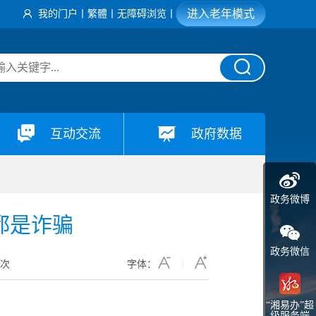
进入老年模式
我的门户
丨
繁體
丨
无障碍浏览
丨
互动交流
政府数据
政务微博
都是诈骗
政务微信
1
次
字体：
“湘易办”超
级服务端