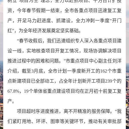
树立“项目为王”理念，全力以赴抓项目、千方百计扩投
资，今年春节假期一结束，全市各重点项目迅速复工复
产，开足马力赶进度、抓建设，全力冲刺一季度“开门
红”，为全年经济发展奠定坚实基础。
“春节收假后，我们迅速组织专人深入各重点项目建
设一线，实地核查项目开复工情况，现场协调解决项目
推进过程中的困难和问题。”市重点项目中心副主任刘洋
介绍，截至3月底，全市计划一季度新开工的162个市重
点新建项目已全部动工，占全年计划新开工项目239个的
67.8%，19个单体省重点建设项目均在正月初十前复工复
产。
项目超时序进度推进，离不开精准的服务保障。“我
们紧盯用地、环评、图审等关键环节，推动有关审批部