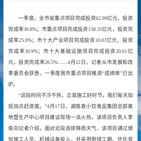
一季度，全市省重点项目完成投资62.99亿元，投资
完成率30.8%；市重点项目完成投资158.35亿元，投资完
成率25.9%；市十大产业项目完成投资10.03亿元，投资
完成率30.9%；市十大基础设施项目完成投资20.61亿
元，投资完成率26.5%……4月22日，记者从市发展和改
革委员会获悉，一季度我市重点项目推进“成绩单”已出
炉。
“这段时间不冷不热，正是施工好时节。我们每天加
班加点赶进度。”4月17日，湖南袁小饺食品集团总部基
地暨生产中心项目建设现场一派火热，该项目负责人李
俊向记者介绍，面对近段连续降雨天气，该项目通过增
加施工人员、机械设备投入，并采用倒排工期、优化资