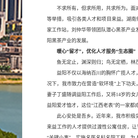
不求所有，但求所用，共求所为。面对
等举措，吸引各类人才和项目来益。湖南师
家工作站，刘仲华带领团队潜心黑茶产业
阳黑茶产业的发展。
暖心“留才”，优化人才服务“生态圈”
鱼无定止，渊深则归；鸟无定栖，林茂
益阳不仅以海纳百川的胸怀广揽人才，以
况下，我市致力在营造“软环境”上下功夫
妻子丁盛随调益阳工作后，又将14岁的女
益阳爱才恤才，这位“江西老表”的一家都
此心安处是吾乡。近年来，我市积极实施
来益工作的人才提供过渡性公寓住房，让
“关键小事”，实施名医名科名院工程，为