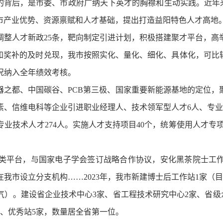
背后，是市委、市政府广纳天下英才的胸襟和生动实践。近年来，
我市产业优势、资源禀赋和人才基础，提出打造益阳特色人才高地
调整人才新政25条，靶向制定引进计划，积极搭建聚才平台，
和奖补的及时兑现，我市按照实化、量化、细化、具体化，可比
况纳入全年绩效考核。
都、中国碳谷、PCB第三极、国家重要新能源基地的定位，
、信维电科等企业引进职业经理人、技术领军型人才6人、专业型
技术人才274人。实施人才支持项目40个，统筹使用人才专项经
平台，与国家电子学会签订战略合作协议，安化黑茶院士工作
我市设立分支机构……2023年，我市新建博士后工作站1家（
气）。建设省企业技术中心3家、省工程技术研究中心2家、省级
家、优秀站5家，数量居全省第一位。