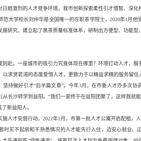
日趋激烈的人才竞争环境，我市创新探索柔性引才借智、深化校
范大学校长刘仲华是全国唯一的在职茶学院士，2020年1月
发展研究，建立起了黑茶质量标准体系，研制出方便型、功能型、
则赴。一座城市的吸引力究竟体现在哪里？环境打动人才，服
求贤若渴的态度爱惜人才，更致力于以精益求精的服务留住人
，坚持做好引才“后半篇文章”。今年3月，在市委人才办多次
儿从长沙转学到益阳。“我们一家终于在益阳团聚了，这样我就
成了新益阳人。
人才安居行动，2022年1月，市第一批人才公寓开启配租，人
暂时买不起房和不熟悉情况的人才能先行入住，边安心就业、
人才开通就医“绿色通道”，将高层次人才列为免费保健对象；