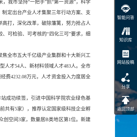
我市坚持“一把手”抓“第一资源”，科学
。制定出台产业人才集聚三年行动方案、支
智能问答
高举高打，深化改革，破除藩篱，努力抢占人
较、可检验、可考核的“四化三可”要求，细
知识库
聚焦全市五大千亿级产业集群和十大新兴工
网站投稿
人才54人、新材料领域人才483人。全市
费4232.08万元，人才资金投入力度居全
分享
站成功续签，引进中国科学院农业绿色基
目前共有5家），推荐认定国家级科技企业孵
返回顶部
众创空间3家，数量居B类地区第1位。新建