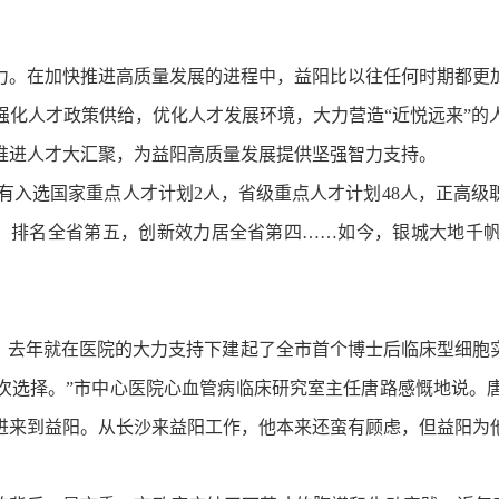
。在加快推进高质量发展的进程中，益阳比以往任何时期都更加
强化人才政策供给，优化人才发展环境，大力营造“近悦远来”的
推进人才大汇聚，为益阳高质量发展提供坚强智力支持。
有入选国家重点人才计划2人，省级重点人才计划48人，正高级职称
7件，排名全省第五，创新效力居全省第四……如今，银城大地千
作，去年就在医院的大力支持下建起了全市首个博士后临床型细胞
次选择。”市中心医院心血管病临床研究室主任唐路感慨地说。
引进来到益阳。从长沙来益阳工作，他本来还蛮有顾虑，但益阳