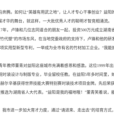
腾。如何让“英雄有用武之地”，让人才专心干事创业？益阳
展才华的舞台，就这样，一大批优秀人才的聪明才智竞相涌流。
7年，卢锋和几位志同道合的朋友一起，投资500万元成立湖南
以竹代塑”的市场东风，在当地党委政府的支持下，卢锋和他的研
8项实用型新型专利，一举成为全市有名的竹材加工企业。“我
师董青对益阳这座城市充满着感恩和感激。这位1999年出生
院时装设计与制版专业，毕业留校任教。在益阳5年多时间里，
在芬兰赫尔辛基获得世界技能大赛特别赛时装技术项目金牌。先后荣获
2月被推选为湖南省人大代表。“益阳是我的福地哦！”董青笑着说
市进一步加大育才力度，通过“请进来、走出去”的培育方式