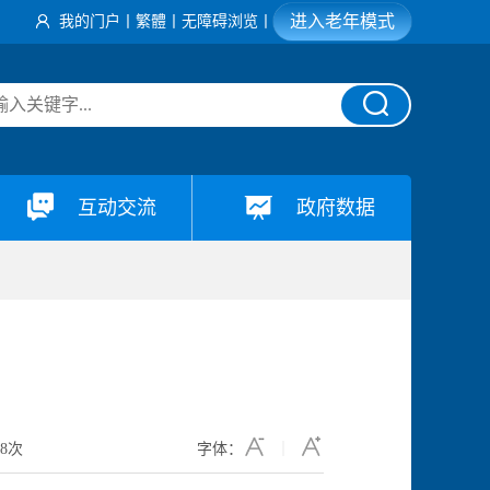
进入老年模式
我的门户
丨
繁體
丨
无障碍浏览
丨
互动交流
政府数据
48
次
字体：