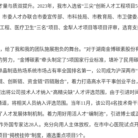
量与质双提升。2023年，我市入选省“三尖”创新人才工程项目
位。市委人才办联合市委宣传部、市科技局、市教育局、市卫健委
工程、医疗卫生“三名”项目、金犁人才项目等项目评审，选育支持
给了我和我的团队施展抱负的舞台。”对于湖南金博碳素股份
的努力，“金博碳素”牵头制定了5项国家行业标准，填补了民用
晶制造热场系统市场占有率全国排名第一，公司成为沪深两市“
创新链、资金链“四链融合”，着力打造高水平干事创业平台，
提出将公司技术人才纳入“高精尖缺”人才评选范围，由于引进时
通道，将相关人员纳入评选范围。当年11月，该公司4名技术骨干
才发展体制机制。着力用好用活人才“编制池”，引进博士或正
作外国专家达28人。充分向用人主体放权，在市中心医院试点
项目“揭榜挂帅”制度，遴选重点项目5个。