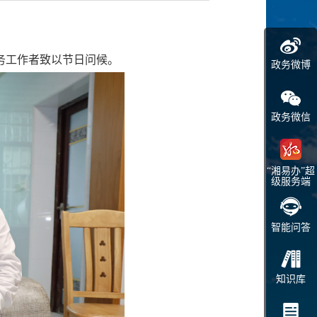
务工作者致以节日问候。
政务微博
政务微信
“湘易办”超
级服务端
智能问答
知识库