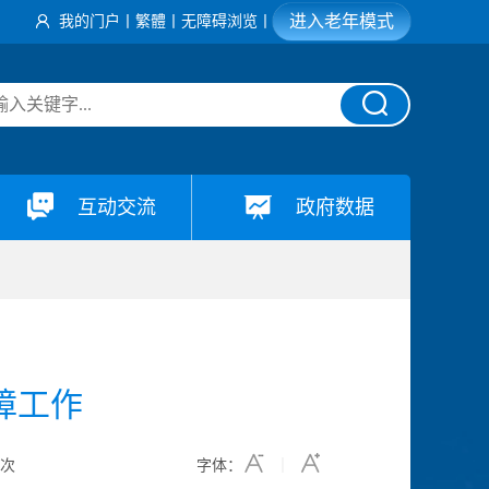
进入老年模式
我的门户
丨
繁體
丨
无障碍浏览
丨
互动交流
政府数据
障工作
6
次
字体：