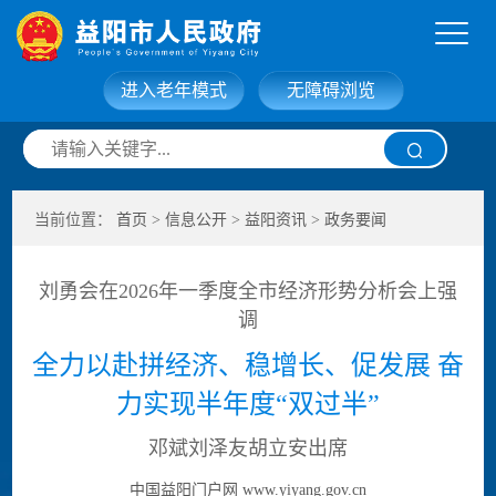
进入老年模式
无障碍浏览
网站首页
走进益阳
当前位置：
首页
>
信息公开
>
益阳资讯
>
政务要闻
信息公开
政务服务
刘勇会在2026年一季度全市经济形势分析会上强
互动交流
政府数据
调
全力以赴拼经济、稳增长、促发展 奋
力实现半年度“双过半”
邓斌刘泽友胡立安出席
中国益阳门户网 www.yiyang.gov.cn