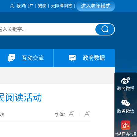
进入老年模式
我的门户
丨
繁體
丨
无障碍浏览
丨
互动交流
政府数据
政务微博
全民阅读活动
政务微信
8
次
字体：
“湘易办”超