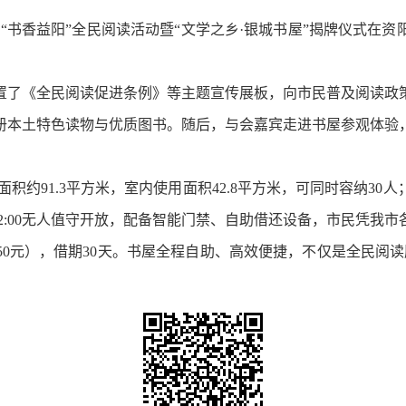
，“书香益阳”全民阅读活动暨“文学之乡·银城书屋”揭牌仪式在
了《全民阅读促进条例》等主题宣传展板，向市民普及阅读政策
余册本土特色读物与优质图书。随后，与会嘉宾走进书屋参观体
积约91.3平方米，室内使用面积42.8平方米，可同时容纳30
—22:00无人值守开放，配备智能门禁、自助借还设备，市民凭我
50元），借期30天。书屋全程自助、高效便捷，不仅是全民阅