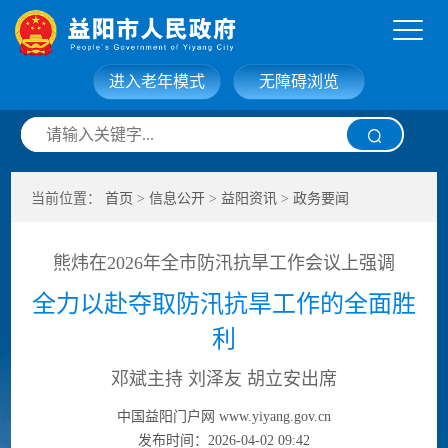
进入老年模式
无障碍浏览
网站首页
走进益阳
当前位置：
首页
>
信息公开
>
益阳资讯
>
政务要闻
信息公开
政务服务
熊炜在2026年全市防汛抗旱工作会议上强调
互动交流
政府数据
全力以赴夺取防汛抗旱工作的全面胜
利
邓斌主持 刘泽友 胡立安出席
中国益阳门户网 www.yiyang.gov.cn
发布时间：2026-04-02 09:42