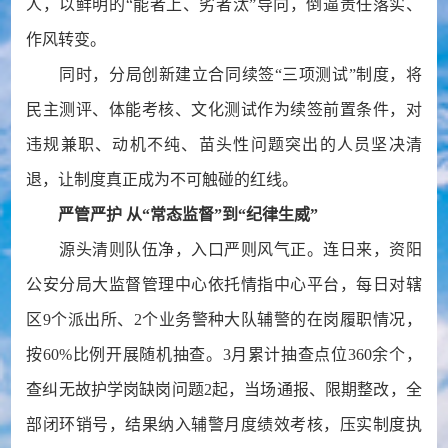
人，以鲜明的“能者上、劣者汰”导向，倒逼责任落实、
作风转变。
同时，分局创新建立合同续签“三项测试”制度，将
民主测评、体能考核、文化测试作为续签前置条件，对
违规兼职、动机不纯、苗头性问题突出的人员坚决清
退，让制度真正成为不可触碰的红线。
严管严护 从“常态监督”到“纪律生威”
源头清则队伍净，入口严则风气正。连日来，资阳
公安分局大监督管理中心依托情指中心平台，每日对辖
区9个派出所、2个业务警种大队辅警的在岗履职情况，
按60%比例开展随机抽查。3月累计抽查点位360余个，
查纠无故护学岗缺岗问题2起，当场通报、限期整改，全
部闭环销号，结果纳入辅警月度绩效考核，压实制度执