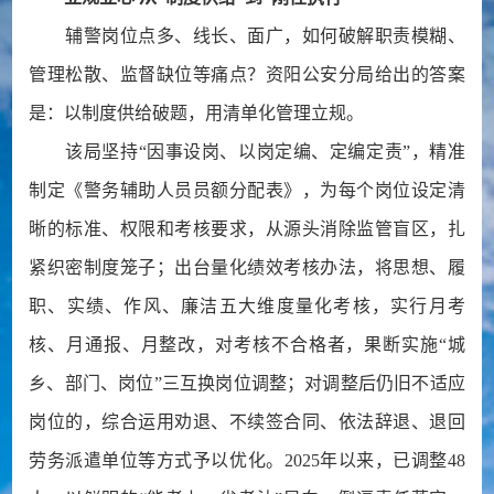
辅警岗位点多、线长、面广，如何破解职责模糊、
管理松散、监督缺位等痛点？资阳公安分局给出的答案
是：以制度供给破题，用清单化管理立规。
该局坚持“因事设岗、以岗定编、定编定责”，精准
制定《警务辅助人员员额分配表》，为每个岗位设定清
晰的标准、权限和考核要求，从源头消除监管盲区，扎
紧织密制度笼子；出台量化绩效考核办法，将思想、履
职、实绩、作风、廉洁五大维度量化考核，实行月考
核、月通报、月整改，对考核不合格者，果断实施“城
乡、部门、岗位”三互换岗位调整；对调整后仍旧不适应
岗位的，综合运用劝退、不续签合同、依法辞退、退回
劳务派遣单位等方式予以优化。2025年以来，已调整48