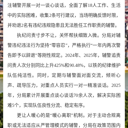
注辅警开展一对一谈心谈话，全面了解18人工作、生活
中的实际困难，收集2条可行建议，当场明确反馈时限，
并劝退2名有违纪违规隐患且无法胜任工作职责的辅警。
执纪问责寸步不让，关怀帮扶细致入微。分局对辅
警违纪违法行为坚持“零容忍”，严格执行“一年内两次警
告即予以辞退”等刚性规定。2024年、2025年，辅警追责
问责人次分别同比上升425%和90.48%，以铁的纪律维护
队伍纯洁性。同时，定期与辅警面对面交流，倾听心
声、疏导压力，对重点人员实行一对一精准谈话。2025
年，分局累计开展重点谈心谈话70余人次，解决实际困
难5个，实现队伍良性分流、稳定有序。
更让人暖心的是“暖心离职”机制。对于主动合规离
职或无法适应从严管理模式的辅警，分局在政策范围内