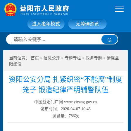
进入老年模式
无障碍浏览
网站首页
走进益阳
当前位置：
首页
>
信息公开
>
专题专栏
>
政务专题
>
清廉益
信息公开
政务服务
阳建设
资阳公安分局 扎紧织密“不能腐”制度
互动交流
政府数据
笼子 锻造纪律严明辅警队伍
中国益阳门户网 www.yiyang.gov.cn
发布时间：2026-04-07 10:43
浏览量：
786
次