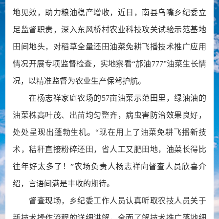
地见效，助力粮油稳产增收，近日，南县乌嘴乡纪委立
足监督职责，深入东风桥村农业科技攻关试验示范基地
田间地头，对稻草全量还田油菜免耕飞播技术推广应用
情况开展专项监督检查，实地察看“邡油777”油菜生长情
况，以精准监督为农业生产保驾护航。
在杨志祥家庭农场的57亩油菜示范田里，绿油油的
油菜株高叶茂、出苗均匀整齐，病虫害防治效果良好，
处处呈现出蓬勃生机。“现在用上了油菜免耕飞播新技
术，秸秆直接粉碎还田，省人工又肥田地，油菜长得比
往年好太多了！”农场负责人杨志祥向督查人员欣喜介
绍，言语间满是丰收的期待。
督查现场，乡纪委工作人员认真听取农技人员关于
新技术操作流程的详细讲解，全面了解技术推广落地细