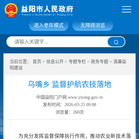
进入老年模式
无障碍浏览
网站首页
走进益阳
当前位置：
首页
>
信息公开
>
专题专栏
>
政务专题
>
清廉益
信息公开
政务服务
阳建设
乌嘴乡 监督护航农技落地
互动交流
政府数据
中国益阳门户网 www.yiyang.gov.cn
发布时间：2026-03-25 09:08
浏览量：
260
次
为充分发挥监督保障执行作用，推动农业新技术落