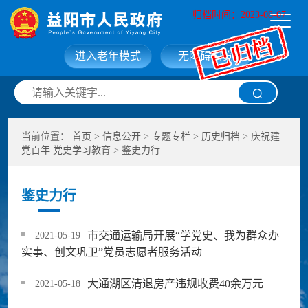
归档时间：2023-08-07
进入老年模式
无障碍浏览
网站首页
走进益阳
当前位置：
首页
>
信息公开
>
专题专栏
>
历史归档
>
庆祝建
信息公开
政务服务
党百年 党史学习教育
>
鉴史力行
互动交流
政府数据
鉴史力行
市交通运输局开展“学党史、我为群众办
2021-05-19
实事、创文巩卫”党员志愿者服务活动
大通湖区清退房产违规收费40余万元
2021-05-18