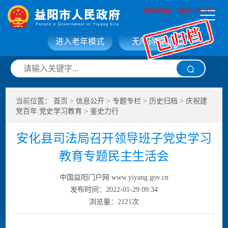
归档时间：2023-08-07
进入老年模式
无障碍浏览
网站首页
走进益阳
当前位置：
首页
>
信息公开
>
专题专栏
>
历史归档
>
庆祝建
信息公开
政务服务
党百年 党史学习教育
>
鉴史力行
安化县司法局召开领导班子党史学习
互动交流
政府数据
教育专题民主生活会
中国益阳门户网 www.yiyang.gov.cn
发布时间：2022-01-29 09:34
浏览量：
2121
次